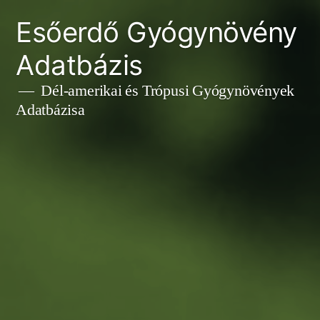
Tartalomhoz
Esőerdő Gyógynövény
Adatbázis
Dél-amerikai és Trópusi Gyógynövények
Adatbázisa