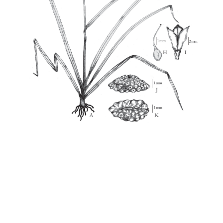
Angyalfű (Murdannia loriformis)
Az angyalfű (Pekingi fű, Ya pak-king, Ya
thevada ) eredetileg Dél-Kínában és Ázsia
trópusi területein termett, kultivált