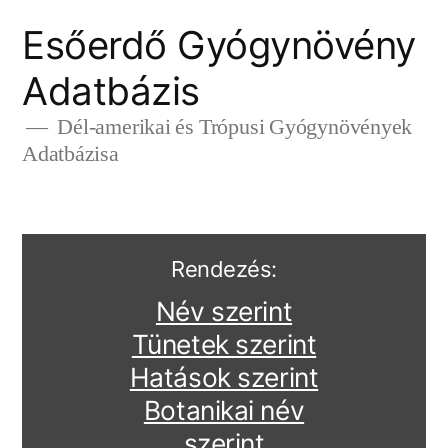
Tartalomhoz
Esőerdő Gyógynövény
Adatbázis
Dél-amerikai és Trópusi Gyógynövények
Adatbázisa
Rendezés:
Név szerint
Tünetek szerint
Hatások szerint
Botanikai név
szerint