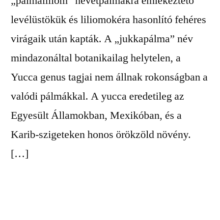
„pálmaliliom” nevetpálmákra emlékeztető
levélüstökük és liliomokéra hasonlító fehéres
virágaik után kapták. A „jukkapálma” név
mindazonáltal botanikailag helytelen, a
Yucca genus tagjai nem állnak rokonságban a
valódi pálmákkal. A yucca eredetileg az
Egyesült Államokban, Mexikóban, és a
Karib-szigeteken honos örökzöld növény.
[…]