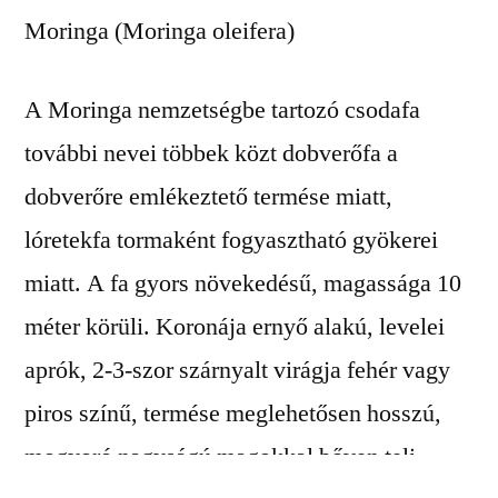
Moringa (Moringa oleifera)
A Moringa nemzetségbe tartozó csodafa
további nevei többek közt dobverőfa a
dobverőre emlékeztető termése miatt,
lóretekfa tormaként fogyasztható gyökerei
miatt. A fa gyors növekedésű, magassága 10
méter körüli.
Koronája ernyő alakú, levelei
aprók, 2-3-szor szárnyalt virágja fehér vagy
piros színű, termése meglehetősen hosszú,
mogyoró nagyságú magokkal bőven teli.