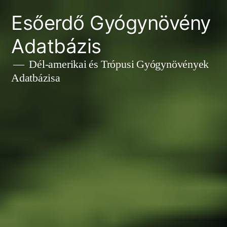
Tartalomhoz
Esőerdő Gyógynövény
Adatbázis
Dél-amerikai és Trópusi Gyógynövények
Adatbázisa